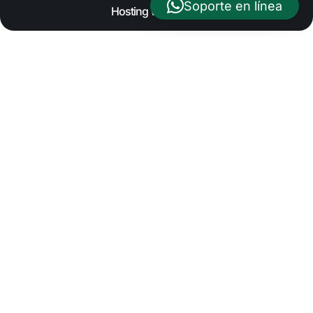
Soporte en línea
Web Hosting
Elige tu plan y comienza
a transmitir
Cambiar moneda
Mensual
Anual (15% OFF)
Streaming
Streaming
Streaming
Streamin
Basic
Plus
Premium
Ultimate
Perfecto
Potencia
Para
La
para
adicional
creadores
opción
usuarios
para
de
definitiva
que
usuarios
contenido
para