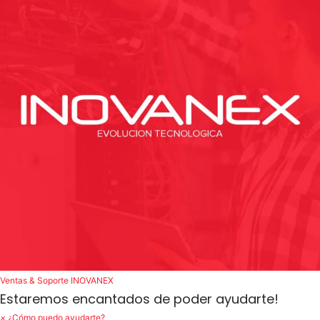
Ventas & Soporte
INOVANEX
Estaremos encantados de poder ayudarte!
×
¿Cómo puedo ayudarte?